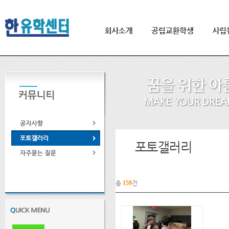
총
159
건