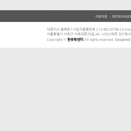
대표이사 홍옥희 | 사업자등록번호 214-88-20786 | e-mail
서울특별시 서초구 서초대로78길 44, 나산스위트 507호(서초동
Copyright ⓒ
한유학센터
All rights reserved.
Designe